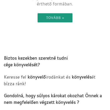
érthető formában.
TOVÁBB »
Biztos kezekben szeretné tudni
cége könyvelését?
Keresse fel
könyvelő
irodánkat és
könyvelés
ét
bízza ránk!
Gondolná, hogy súlyos károkat okozhat Önnek a
nem megfelelően végzett
könyvelés ?