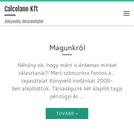
Calcolano Kft
Skip to content
Me
Könyvelés, bérszámfejtés
Magunkról
Néhány ok, hogy miért is érdemes minket
választania?! Mert számunkra fontos a…
tapasztalat Könyvelő irodánkat 2000-
ben alapítottuk. Társaságunk két alapító tagja
pénzügyi és ...
TOVÁBB »