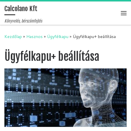
Calcolano Kft
Skip to content
Me
Könyvelés, bérszámfejtés
Kezdőlap
»
Hasznos
»
Ügyfélkapu
»
Ügyfélkapu+ beállítása
Ügyfélkapu+ beállítása